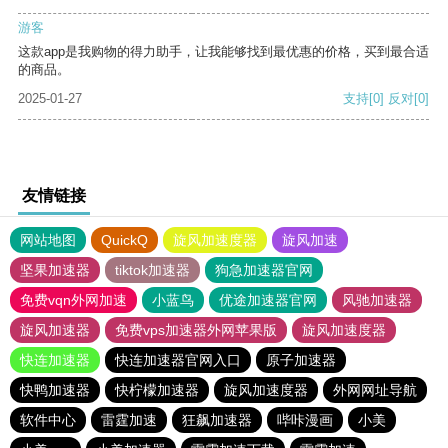
游客
这款app是我购物的得力助手，让我能够找到最优惠的价格，买到最合适
的商品。
2025-01-27
支持
[0]
反对
[0]
友情链接
网站地图
QuickQ
旋风加速度器
旋风加速
坚果加速器
tiktok加速器
狗急加速器官网
免费vqn外网加速
小蓝鸟
优途加速器官网
风驰加速器
旋风加速器
免费vps加速器外网苹果版
旋风加速度器
快连加速器
快连加速器官网入口
原子加速器
快鸭加速器
快柠檬加速器
旋风加速度器
外网网址导航
软件中心
雷霆加速
狂飙加速器
哔咔漫画
小美