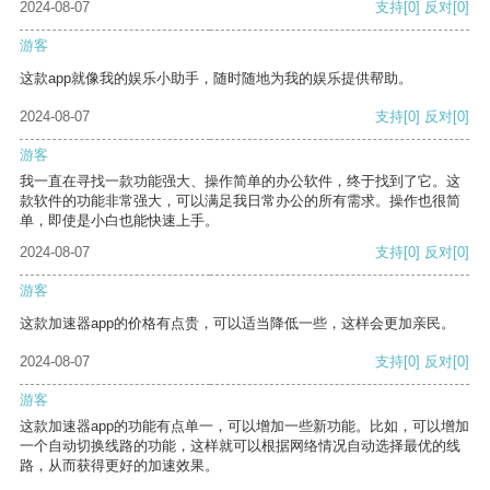
2024-08-07
支持
[0]
反对
[0]
游客
这款app就像我的娱乐小助手，随时随地为我的娱乐提供帮助。
2024-08-07
支持
[0]
反对
[0]
游客
我一直在寻找一款功能强大、操作简单的办公软件，终于找到了它。这
款软件的功能非常强大，可以满足我日常办公的所有需求。操作也很简
单，即使是小白也能快速上手。
2024-08-07
支持
[0]
反对
[0]
游客
这款加速器app的价格有点贵，可以适当降低一些，这样会更加亲民。
2024-08-07
支持
[0]
反对
[0]
游客
这款加速器app的功能有点单一，可以增加一些新功能。比如，可以增加
一个自动切换线路的功能，这样就可以根据网络情况自动选择最优的线
路，从而获得更好的加速效果。