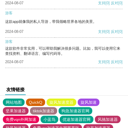
2024-08-07
支持
[0]
反对
[0]
游客
这款app就像我的私人导游，带我领略世界各地的美景。
2024-08-07
支持
[0]
反对
[0]
游客
这款软件非常实用，可以帮助我解决很多问题。比如，我可以使用它来
查找资料、翻译语言、编写代码等。
2024-08-07
支持
[0]
反对
[0]
友情链接
网站地图
QuickQ
旋风加速度器
旋风加速
坚果加速器
tiktok加速器
狗急加速器官网
免费vqn外网加速
小蓝鸟
优途加速器官网
风驰加速器