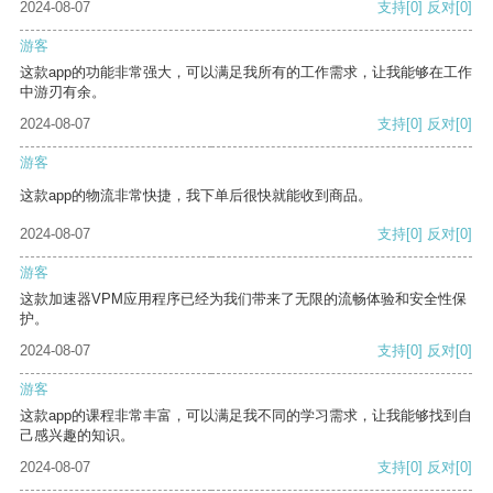
2024-08-07
支持
[0]
反对
[0]
游客
这款app的功能非常强大，可以满足我所有的工作需求，让我能够在工作
中游刃有余。
2024-08-07
支持
[0]
反对
[0]
游客
这款app的物流非常快捷，我下单后很快就能收到商品。
2024-08-07
支持
[0]
反对
[0]
游客
这款加速器VPM应用程序已经为我们带来了无限的流畅体验和安全性保
护。
2024-08-07
支持
[0]
反对
[0]
游客
这款app的课程非常丰富，可以满足我不同的学习需求，让我能够找到自
己感兴趣的知识。
2024-08-07
支持
[0]
反对
[0]